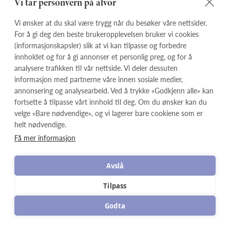
Vi tar personvern på alvor
mange år.
Vi ønsker at du skal være trygg når du besøker våre nettsider.
For å gi deg den beste brukeropplevelsen bruker vi cookies
Personlig utforming av gravstein
(informasjonskapsler) slik at vi kan tilpasse og forbedre
Du kan tilpasse gravsteinen med navn,
innholdet og for å gi annonser et personlig preg, og for å
minneord, symboler, ornamenter og ulike
analysere trafikken til vår nettside. Vi deler dessuten
typer skrift. Våre fagfolk hjelper deg gjerne
informasjon med partnerne våre innen sosiale medier,
med å finne en løsning som passer
annonsering og analysearbeid. Ved å trykke «Godkjenn alle» kan
fortsette å tilpasse vårt innhold til deg. Om du ønsker kan du
gravstedet og familiens ønsker.
velge «Bare nødvendige», og vi lagerer bare cookiene som er
helt nødvendige.
Finn riktig gravsteinmodell
Få mer informasjon
Utforsk modellene ovenfor for å se bilder,
detaljer og priser. Dersom du ønsker hjelp
Avslå
til å velge gravstein, kan du kontakte oss
for rådgivning eller bruke vår
steinbygger
Tilpass
for å prøve ulike løsninger.
Godta
Er du usikker på valg av gravstein,