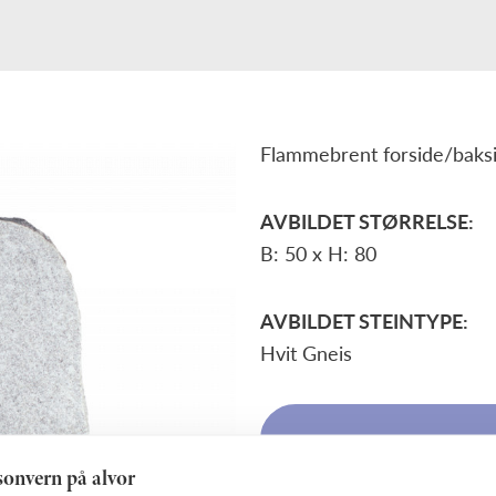
Flammebrent forside/baks
AVBILDET STØRRELSE:
B: 50 x H: 80
AVBILDET STEINTYPE:
Hvit Gneis
Forespør gravstein
rsonvern på alvor