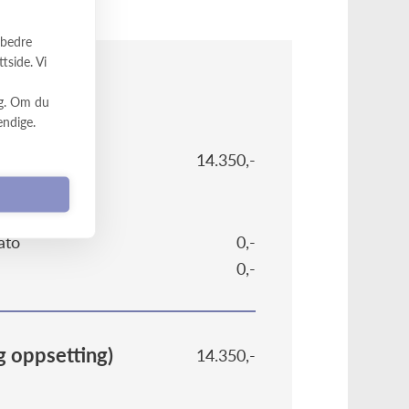
rbedre
tside. Vi
JON:
eg. Om du
endige.
14.350,-
ØR:
ato
0,-
0,-
og oppsetting)
14.350,-