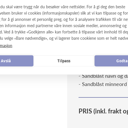
 du skal være trygg når du besøker våre nettsider. For å gi deg den beste
elsen bruker vi cookies (informasjonskapsler) slik at vi kan tilpasse og fo
for å gi annonser et personlig preg, og for å analysere trafikken til vår net
en informasjon med partnerne våre innen sosiale medier, annonsering og
PRISINFORMAS
d. Ved å trykke «Godkjenn alle» kan fortsette å tilpasse vårt innhold til d
u velge «Bare nødvendige», og vi lagerer bare cookiene som er helt nødv
rmasjon
Gravsteinmodell 201
Avslå
Tilpass
Godta
INKLUDERT TILBEH
- Sandblåst navn og d
- Sandblåst minneord
PRIS (inkl. frakt 