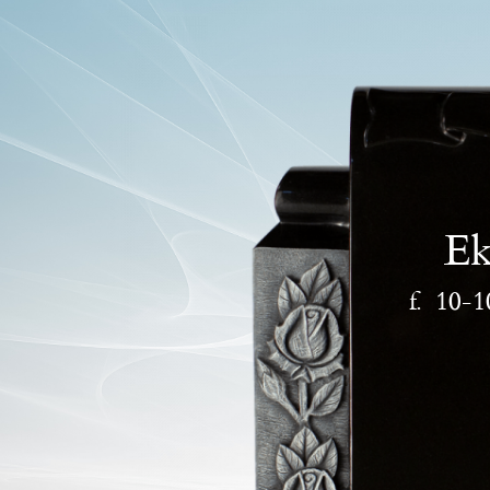
Ek
10-1